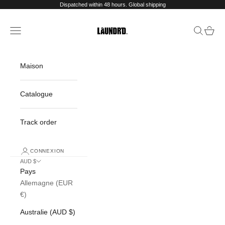
Passer au contenu
Dispatched within 48 hours. Global shipping
Menu
Recherch
Panier
Laundr'd
Maison
Catalogue
Track order
CONNEXION
AUD $
Pays
Allemagne (EUR
€)
Australie (AUD $)