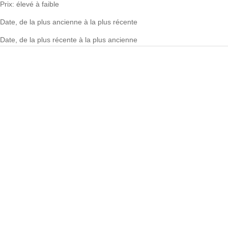
Prix: élevé à faible
Date, de la plus ancienne à la plus récente
Date, de la plus récente à la plus ancienne
States of Wealth Tee
Prix de vente
$109.00